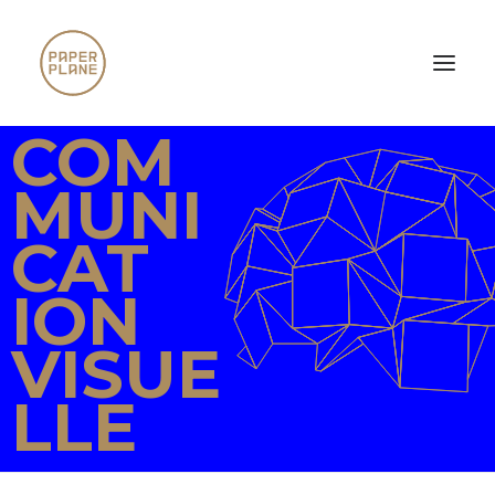
COM
MUNI
CAT
ION
VISUE
LLE