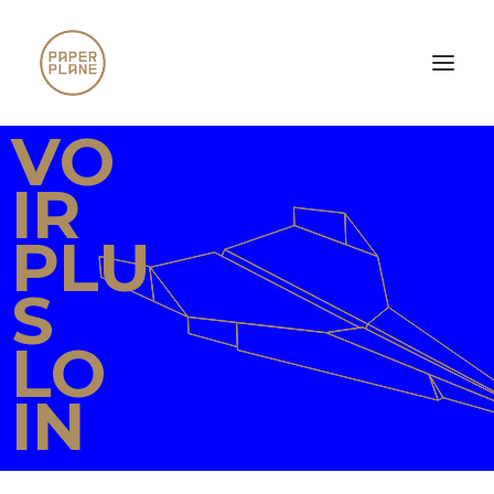
VO
IR
PLU
S
LO
IN