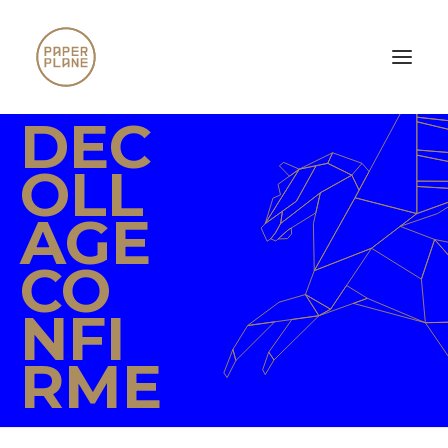
DEC
OLL
AGE
CO
NFI
RME